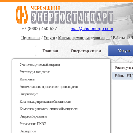
+7 (8692) 450-527
mail@chs-energo.com
Черемшина
Услуги
Монтаж, ремонт, модернизация
Работы в Р
Главная
Оператор связи
Услуги
Доставка и оплата
Учет электрической энергии
Реконструкци
Учет воды, газа, тепла
Работы в РП,
Измерения
Автоматизация процессов и производств
Энергоаудит
Компенсация реактивной мощности
Компенсация потерь активной мощности
Энергосбережение
Управление ПКЭЭ
Экспертиза