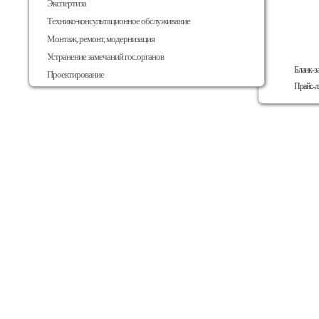
Экспертиза
Технико-консультационное обслуживание
Монтаж, ремонт, модернизация
Устранение замечаний гос.органов
Бланк-з
Проектирование
Прайс-л