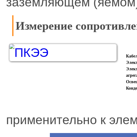
заземляющем (яемом)
Измерение сопротивле
Кабел
Элект
Элект
агрег
Освещ
Конде
применительно к эле