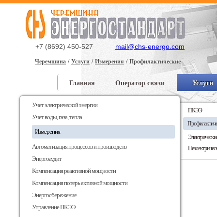
+7 (8692) 450-527
mail@chs-energo.com
Черемшина
Услуги
Измерения
Профилактические
Главная
Оператор связи
Услуги
Доставка и оплата
Учет электрической энергии
ПКЭЭ
Учет воды, газа, тепла
Профилактиче
Измерения
Электрически
Автоматизация процессов и производств
Неэлектричес
Энергоаудит
Компенсация реактивной мощности
Компенсация потерь активной мощности
Энергосбережение
Управление ПКЭЭ