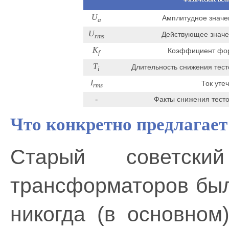
U
Амплитудное значен
a
U
Действующее значен
rms
K
Коэффициент форм
f
T
Длительность снижения тест
i
I
Ток уте
rms
-
Факты снижения тесто
Что конкретно предлагает
Старый советск
трансформаторов был 
никогда (в основном