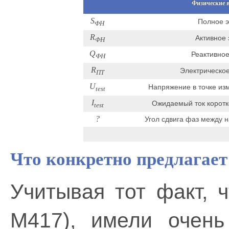
Физические в
S
Полное э
ФН
R
Активное 
ФН
Q
Реактивное
ФН
R
Электрическое
ПТ
U
Напряжение в точке из
test
I
Ожидаемый ток коротк
test
?
Угол сдвига фаз между н
Что конкретно предлагает
Учитывая тот факт, 
М417), имели очень