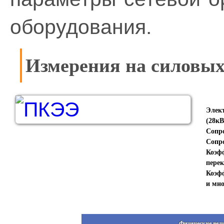
оборудования.
Измерения на силовых
Элек
(28кВ
Сопр
Сопро
Коэфф
пере
Коэф
и мно
Физические вел