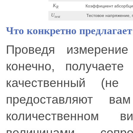
K
Коэффициент абсорбции
R
U
Тестовое напряжение, 
test
Что конкретно предлагает
Проведя измерение
конечно, получаете
качественный (не
предоставляют ва
количественном в
величинами – сопро