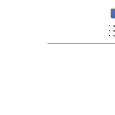
«
«
«