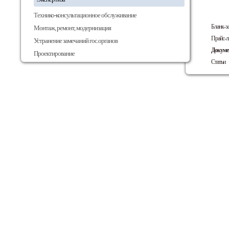
Технико-консультационное обслуживание
Бланк-з
Монтаж, ремонт, модернизация
Прайс-л
Устранение замечаний гос.органов
Докум
Проектирование
Статьи