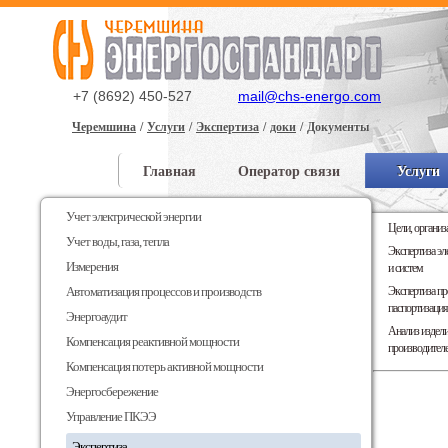
+7 (8692) 450-527
mail@chs-energo.com
Черемшина
Услуги
Экспертиза
доки
Документы
Главная
Оператор связи
Услуги
Доставка и оплата
Учет электрической энергии
Цели, организ
Учет воды, газа, тепла
Экспертиза э
Измерения
и систем
Автоматизация процессов и производств
Экспертиза пр
паспортизация
Энергоаудит
Анализ издел
Компенсация реактивной мощности
производител
Компенсация потерь активной мощности
Энергосбережение
Управление ПКЭЭ
Экспертиза