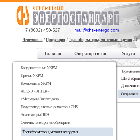
+7 (8692) 450-527
mail@chs-energo.com
Черемшина
Продукция
Трансформаторы, моточные изделия
Сп
Главная
Оператор связи
Услуги
Доставка и оплата
Конденсаторные УКРМ
Тороидальные
Прочие УКРМ
Ш и U-образн
Компоненты УКРМ
Для печатног
АСКУЭ «ЭНТЕК»
Специальные
«Меркурий-Энергоучет»
Полупроводниковые контакторы CHS
Анализаторы ПКЭ
Счетчики электрической энергии
Трансформаторы, моточные изделия