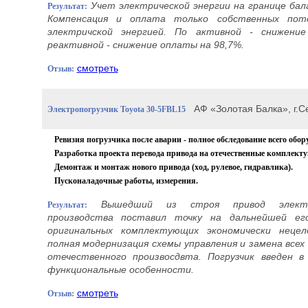
Учет электрической энергии на границе бал
Результат:
Компенсация и оплата только собственных поте
электричской энергией. По активной - снижени
реактивной
- снижение оплаты на 98,7%.
смотреть
Отзыв:
АФ «Золотая Балка», г.Се
Электропогрузчик Toyota 30-5FBL15
Ревизия погрузчика после аварии - полное обследование всего обор
Разработка проекта перевода привода на отечественные комплект
Демонтаж и монтаж нового привода (ход, рулевое, гидравлика).
Пусконаладочные работы, измерения.
Вышедший из строя привод электроп
Результат:
производства поставил точку на дальнейшей ег
оригинальных комплектующих экономически нецеле
полная модернизация схемы управления и замена всех
отечественного произвосдвта
. Погрузчик введен 
функциональные особенности.
смотреть
Отзыв: