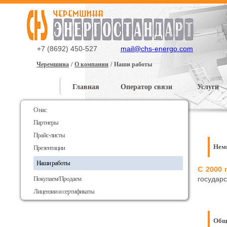
+7 (8692) 450-527
mail@chs-energo.com
Черемшина
О компании
Наши работы
Главная
Оператор связи
Услуги
Доставка и оплата
О нас
Партнеры
Прайс-листы
Нем
Презентации
Наши работы
С 2000 
Покупаем/Продаем
государ
Лицензии и сертификаты
Общи