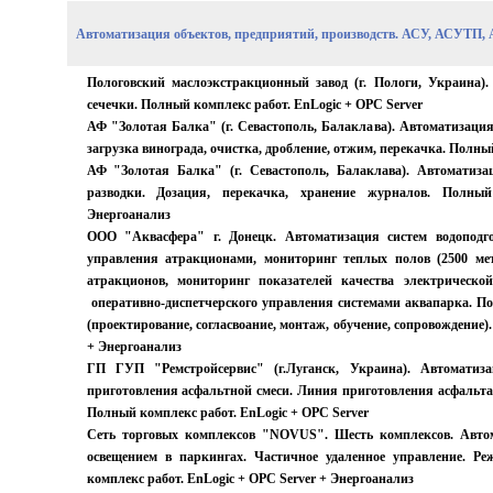
Автоматизация объектов, предприятий, производств. АСУ, АСУТП,
Пологовский маслоэкстракционный завод (г. Пологи, Украина)
сечечки. Полный комплекс работ.
EnLogic + OPC Server
АФ "Золотая Балка" (г. Севастополь, Балаклава). Автоматизаци
загрузка винограда, очистка, дробление, отжим, перекачка. Полны
АФ "Золотая Балка" (г. Севастополь, Балаклава). Автоматиз
разводки. Дозация, перекачка, хранение журналов. Полны
Энергоанализ
ООО "Аквасфера" г. Донецк. Автоматизация систем водоподго
управления атракционами, мониторинг теплых полов (2500 мет
атракционов, мониторинг показателей качества электрическо
оперативно-диспетчерского управления системами аквапарка. П
(проектирование, согласвоание, монтаж, обучение, сопровождение)
+ Энергоанализ
ГП ГУП "Ремстройсервис" (г.Луганск, Украина). Автоматиз
приготовления асфальтной смеси. Линия приготовления асфальта
Полный комплекс работ.
EnLogic + OPC Server
Сеть торговых комплексов "NOVUS". Шесть комплексов. Авто
освещением в паркингах. Частичное удаленное управление. Ре
комплекс работ.
EnLogic + OPC Server + Энергоанализ