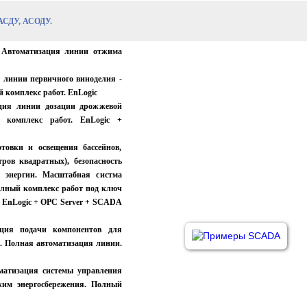
 АСДУ, АСОДУ.
. Автоматизация линии отжима
я линии первичного виноделия -
й комплекс работ.
EnLogic
ация линии дозации дрожжевой
й комплекс работ
.
EnLogic +
товки и освещения бассейнов,
ров квадратных), безопасность
й энергии. Масштабная систма
олный комплекс работ под ключ
.
EnLogic + OPC Server + SCADA
ация подачи компонентов для
. Полная автоматизация линии.
матизация системы управления
жим энергосбережения. Полный