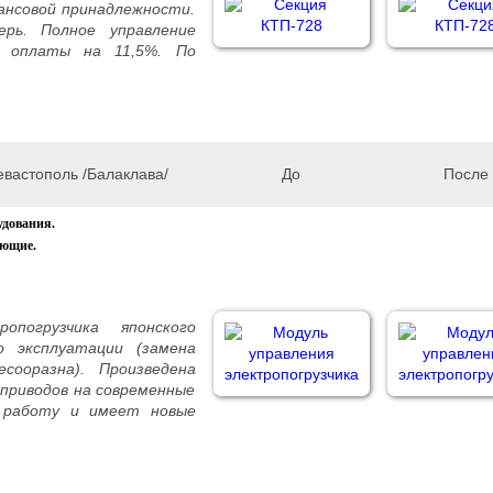
ансовой принадлежности.
рь. Полное управление
е оплаты на 11,5%. По
вастополь /Балаклава/
До
После
удования.
ующие.
огрузчика японского
о эксплуатации (замена
сооразна). Произведена
 приводов на современные
в работу и имеет новые