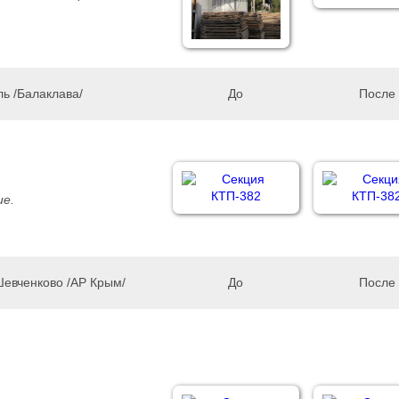
ь /Балаклава/
До
После
е.
евченково /АР Крым/
До
После