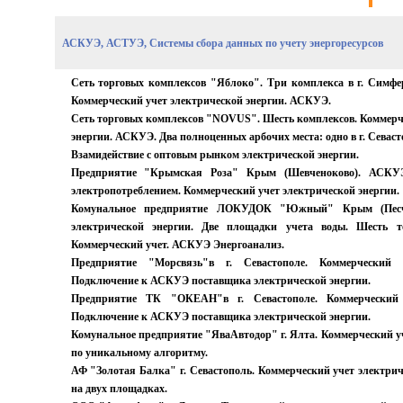
АСКУЭ, АСТУЭ, Системы сбора данных по учету энергоресурсов
Сеть торговых комплексов "Яблоко". Три комплекса в г. Симфер
Коммерческий учет электрической энергии. АСКУЭ
.
Сеть торговых комплексов "NOVUS". Шесть комплексов. Коммерч
энергии. АСКУЭ. Два полноценных арбочих места: одно в г. Севастоп
Взамидействие с оптовым рынком электрической энергии
.
Предприятие "Крымская Роза" Крым (Шевченоково). АСКУЭ
электропотреблением. Коммерческий учет электрической энергии.
Комунальное предприятие ЛОКУДОК "Южный" Крым (Песча
электрической энергии. Две площадки учета воды. Шесть то
Коммерческий учет. АСКУЭ Энергоанализ.
Предприятие "Морсвязь"
в г. Севастополе
. Коммерческий 
Подключение к АСКУЭ поставщика электрической энергии.
Предприятие ТК "ОКЕАН"
в г. Севастополе
.
Коммерческий
Подключение к АСКУЭ поставщика электрической энергии.
Комунальное предприятие "ЯваАвтодор" г. Ялта. Коммерческий у
по уникальному алгоритму.
АФ "Золотая Балка" г. Севастополь. Коммерческий учет электрич
на двух площадках.