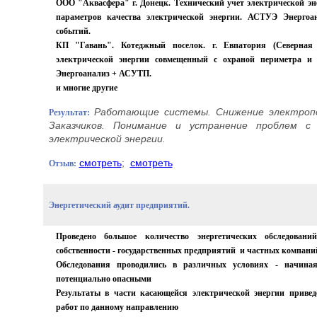
ООО "Аквасфера" г. Донецк. Технический учет электрической эн
параметров качества электрической энергии. АСТУЭ Энергоа
событий.
КП "Гавань". Котеджный поселок. г. Евпатория (Северная 
электрической энергии совмещенный с охраной периметра и
Энергоанализ + АСУТП.
и многие другие
Работающие системы. Снижение электроп
Результат:
Заказчиков. Понимание и устранение проблем с
электрической энергии.
смотреть
;
смотреть
Отзыв:
Энергетический аудит предприятий.
Проведено большое количество энергетических обследован
собственности - государственных предприятий и частных компани
Обследования проводились в различных условиях - начина
потенциально опасными
Результаты в части касающейся электрической энергии привед
работ по данному направлению