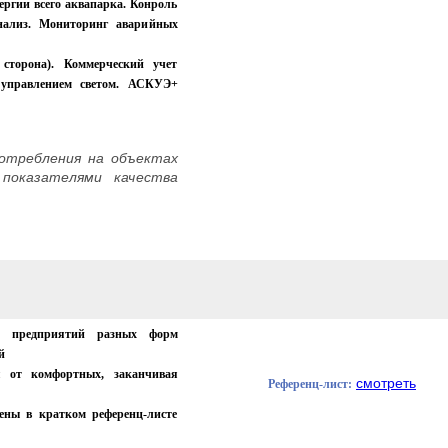
ергии всего аквапарка. Конроль
нализ. Мониторинг аварийных
сторона). Коммерческий учет
 управлением светом. АСКУЭ+
отребления на объектах
 показателями качества
ий предприятий разных форм
й
я от комфортных, заканчивая
смотреть
Референц-лист:
ены в кратком референц-листе