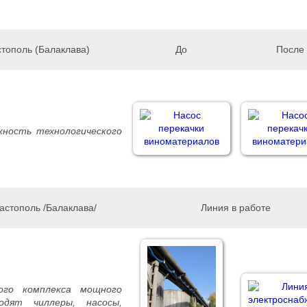
стополь (Балаклава)
До
После
ность технологического
астополь /Балаклава/
Линия в работе
ого комплекса мощного
одят чиллеры, насосы,