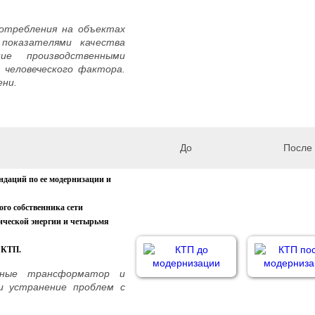
отребления на объектах
 показателями качества
е производственными
 человеческого фактора.
ени.
До
После
ндаций по ее модернизации и
ого собственника сети
ической энергии и четырьмя
 КТП.
анные трансформатор и
и устранение проблем с